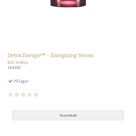
Detox Energie™ - Energizing Serum
B2C Sothys
164300
På lager
Vis produkt