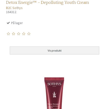
Detox Energie™ - Depolluting Youth Cream
B2C Sothys
164312
På lager
Vis produkt