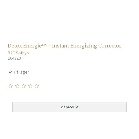
Detox Energie™ - Instant Energizing Corrector
B2C Sothys
164320
På lager
Vis produkt