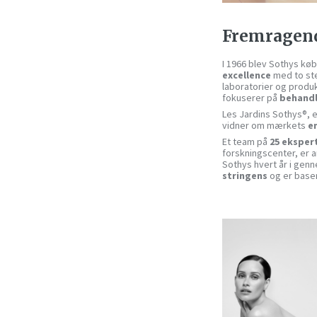
Fremragen
I 1966 blev Sothys køb
excellence
med to ste
laboratorier og produ
fokuserer på
behandl
Les Jardins Sothys®, e
vidner om mærkets
e
Et team på
25 eksper
forskningscenter, er a
Sothys hvert år i gen
stringens
og er base