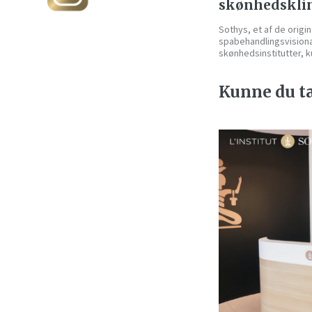
skønhedsklin
Sothys, et af de origi
spabehandlingsvisionær
skønhedsinstitutter, k
Kunne du tæ