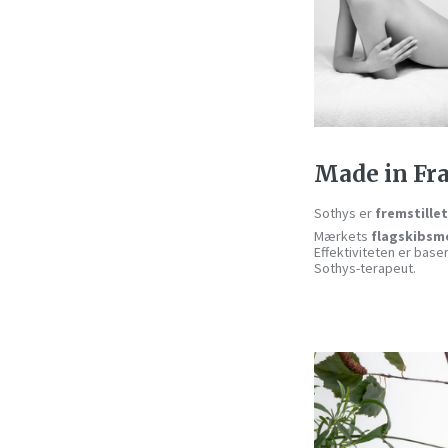
Made in Fr
Sothys er
fremstillet
Mærkets
flagskibs
Effektiviteten er bas
Sothys-terapeut.