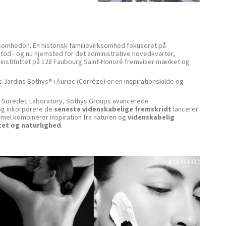
irksomheden. En historisk familievirksomhed fokuseret på
pstod - og nu hjemsted for det administrative hovedkvarter,
instituttet på 128 Faubourg Saint-Honoré fremviser mærket og
 Jardins Sothys® i Auriac (Corréze) er en inspirationskilde og
 Soredec Laboratory, Sothys Groups avancerede
 og inkorporere de
seneste videnskabelige fremskridt
lancerer
mel kombinerer inspiration fra naturen og
videnskabelig
itet og naturlighed
.