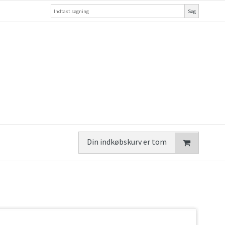
Søg
Din indkøbskurv er tom