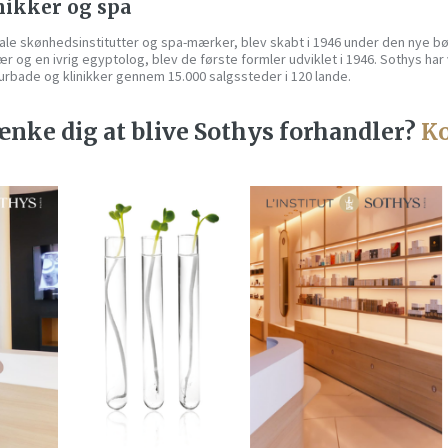
ikker og spa
nale skønhedsinstitutter og spa-mærker, blev skabt i 1946 under den nye bø
 og en ivrig egyptolog, blev de første formler udviklet i 1946. Sothys har v
urbade og klinikker gennem 15.000 salgssteder i 120 lande.
nke dig at blive Sothys forhandler?
Ko