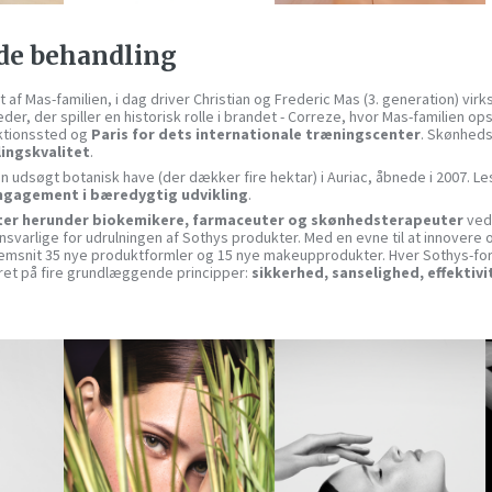
de behandling
t af Mas-familien, i dag driver Christian og Frederic Mas (3. generation) v
der, der spiller en historisk rolle i brandet - Correze, hvor Mas-familien o
ktionssted og
Paris for dets internationale træningscenter
. Skønheds
ingskvalitet
.
n udsøgt botanisk have (der dækker fire hektar) i Auriac, åbnede i 2007. Les
ngagement i bæredygtig udvikling
.
ter herunder biokemikere, farmaceuter og skønhedsterapeuter
ved
nsvarlige for udrulningen af ​​Sothys produkter. Med en evne til at innovere
nemsnit 35 nye produktformler og 15 nye makeupprodukter. Hver Sothys-for
ret på fire grundlæggende principper:
sikkerhed, sanselighed, effektiv